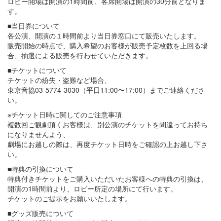
ロビー開場は開演の1時間前、客席開場は開演の30分前となりま
す。
■当日券について
各公演、開演の１時間前より当日券窓口にて販売いたします。
販売開始の時点で、購入希望のお客様が販売予定枚数を上回る場
合、抽選による販売を行わせていただきます。
■チケットについて
チケットの紛失・盗難など場合、
東京音協03-5774-3030（平日11:00〜17:00）までご連絡くださ
い。
※チケット日時に関してのご注意事項
複数回ご観劇頂くお客様は、別公演のチケットを間違ってお持ち
になりませんよう、
劇場にお越しの際は、再度チケット日時をご確認の上お越し下さ
い。
■特典の引換について
特典付きチケットをご購入いただいたお客様への特典の引換は、
開演の1時間前より、ロビー所定の場所にて行います。
チケットのご提示をお願いいたします。
■グッズ販売について