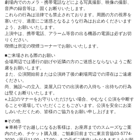
劇場内でのカメラ・携帯電話などによる写真撮影、映像の撮影、
音声の録音等は、固くお断りいたします。
これらの行為は法律でも禁止されております。周囲の方の視界を
塞いだり、過度にご迷惑となるような行為はお止めくださいます
よう、お願いいたします。
上演中は、携帯電話、アラーム等音の出る機器の電源は必ずお切
りください。
喫煙は所定の喫煙コーナーでお願いいたします。
■ご来場される際のお願い
会場周辺では通行の妨げや近隣の方のご迷惑とならないようご配
慮をお願いします。
また、公演開始前または公演終了後の劇場周辺での滞在はご遠慮
ください。
尚、施設への立入、楽屋入口での出演者の入待ち・出待ちの行為
は堅くお断りいたします。
※上記のマナーをお守りいただけない場合、やむなく公演を中断す
ることや退場していただくこともございます。公演を安全にお楽
しみいただくため、皆様のご協力をお願い申し上げます。
■その他
★車椅子でお越しになるお客様は、お座席までのスムーズなご案
内のため、チケット購入後、ご観劇日前までに東京音協03-5774-
3030（平日11:00～17:00）まで必ずご連絡いただきますようお願