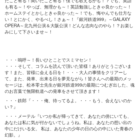
たこと有る！聞いたこと有る！僕でも歌えるかも！？でも、英語
も有る～！やっぱ、無理かも～！英語勉強しときゃ良かった～！
ホームステイとかしときゃ良かった～！でも、悔やんでも仕方な
い！とにかく、やるべし！さぁ～！『銀河鉄道999』～GALAXY
OPERA～北九州公演＆大阪公演！どんな志向なのやら！？お楽し
みにして下さいませ～！
・・・嗚呼～！長いひとことでスミマセン！
・・・そして、コラムを読んで頂いた皆様！ありがとうございま
す！また、皆様に会える日を！・・・大人の事情をクリアーし
て、また、発車、出来る日を夢見ながら！皆さんへの最期のメッ
セージは、松本零士先生が銀河鉄道999の最期につむぎ出した、魂
のお言葉で無限軌道への発車をさせて頂きます！
・・・鉄郎『・・・俺、待ってるよ。・・・もう、会えないのか
い？』
・・・メーテル『いつか私が帰ってきて、あなたの傍にいても、
あなたは私に気が付かないでしょうね。私は、あなたの想い出の
中にだけいる女。 私は、あなたの少年の日の心の中にいた青春の
幻影。』