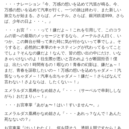
・・・ナレーション『今、万感の想いを込めて汽笛が鳴る。今、
万感の想いを込めて汽車が行く。一つの旅は終わり、また新しい
旅立ちが始まる。さらば、メーテル。さらば、銀河鉄道999。さら
ば、少年の日よ・・・。』
・・・お宮『・・・って！嫌だよ～！これを引用して、このコラ
ムの皆への最期のメッセージとするなら、メーテルさん曰く、い
つか、この舞台が帰って来た時に気が付かないって事でしょ。そ
うすると、必然的に車掌のキャスティングが代わってるってこと
でしょ？そんなの嫌だよ！なんで、皆の想い出の中にだけ、いな
きゃいけないのよ！往生際が悪いと言われようが断固拒否！僕
は、出たいの！時間有るの！暇なの！青春の幻影は、嫌だぁ～！
まだ、青春を謳歌したいの～！万感の想いを込めちゃダメ～！汽
笛なっちゃダメ～！汽車も出ちゃダメ～！嫌だ～！さらばなんて
言わない！さよならは、したくない～！』
エメラルダス凰稀かなめ姐さん『・・・（サーベルで串刺ししな
がら）おだまりぃ～！』
・・・お宮車掌『あがぁ〜！はい！すいません〜。』
エメラルダス凰稀かなめ姐さん『・・・あれっ？なんで！あんた
死なないの？』
お宮車掌『はい！わたくし、何を隠そう、透明人間ですから！あ