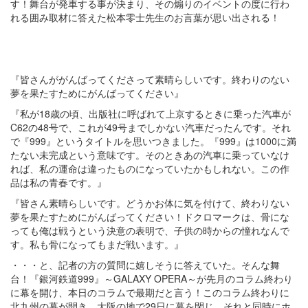
す！舞台が発車する事が決まり、その煽りのイベントの度に行わ
れる囲み取材に答えた松本零士先生のお言葉が思い出される！
『皆さんががんばってくださって素晴らしいです。終わりのない
夢を果たすためにがんばってください』
『私が18歳の頃、出版社に呼ばれて上京するときに乗った汽車が
C62の48号で、これが49号までしかない汽車だったんです。それ
で『999』というタイトルを思いつきました。『999』は1000に満
たない未完成という意味です。そのときあの汽車に乗っていなけ
れば、私の運命は違ったものになっていたかもしれない。この作
品は私の青春です。』
『皆さん素晴らしいです。どうかお体に気を付けて、終わりない
夢を果たすためにがんばってください！ドクロマークは、骨にな
っても俺は戦うという決意の表明で、子供の時からの憧れなんで
す。私も骨になってもまだ戦います。』
・・・と、記者の方の質問に嬉しそうに答えていた。そんな舞
台！『銀河鉄道999』～GALAXY OPERA～が先月のコラム終わり
に幕を開け、本日のコラムで最期だと言う！このコラム終わりに
北九州の幕が開き、大阪の地で29日に幕を閉じ、それと同時にホ