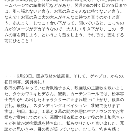
ームページでの編集後記などがあり、翌月の9の付く日の19日まで
は、引っ張れないと言う。お宮の為にそんなに待てないと言う。
なんで！お宮の為に大の大人がそんなに待つと言うのか！と言
う。あんまり、しつこく食い下がって、聞いていると、こっちの
方がダメージがデカそうなので、大人しく引き下がり、このコラ
ムの幕を閉じよう。というより蓋をしよう。それでは、蓋をする
前にひとこと！
・・・6月23日。囲み取材お披露目。そして、ゲネプロ。からの、
初日開幕。満員御礼！
鉄郎の声をやっていた野沢雅子さん。映画版の主題歌を歌いまし
た、タケカワユキヒデさん。観劇。カーテンコールでは、松本零
士先生が生み出したキャラクターに囲まれ壇上に上がり、歓喜の
お礼。最後は、スタンディングオベイション！壮観であります！
実は、初日。私は、１幕と２幕の間の休憩に生アナウンスでお客
様をご案内してのだが、幕間で喋る私にクレア役の美山加恋ちゃ
んが何故か対抗意識を持ち出し、私もやりたいと言い出した。冗
談かと思いきや、目の奥が笑っていない。むしろ、怖さも感じ