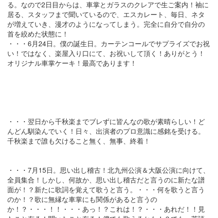
る。なので2日目からは、車掌とガラスのクレアで生ご案内！袖に
居る、スタッフまで聞いているので、エスカレート、毎日、ネタ
が増えていき、漫才のようになってしまう。完全に自分で自分の
首を絞めた状態に！
・・・6月24日。僕の誕生日。カーテンコールでサプライズでお祝
い！ではなく、楽屋入り口にて、お祝いして頂く！ありがとう！
オリジナル車掌ケーキ！最高であります！
・・・翌日から千秋楽までブレずに皆んなの歌が素晴らしい！ど
んどん馴染んでいく！日々、出演者のプロ意識に感銘を受ける。
千秋楽まで誰も欠けること無く、無事、終着！
・・・7月15日。思い出し稽古！北九州公演＆大阪公演に向けて、
全員集合！しかし、何故か、思い出し稽古だと言うのに新たな譜
面が！？新たに歌詞を覚えて歌うと言う。・・・何を歌うと言う
のか！？歌に無縁な車掌にも関係があると言うの
か！？・・・！！・・・あっ！？これは！？・・・あれだ！！見