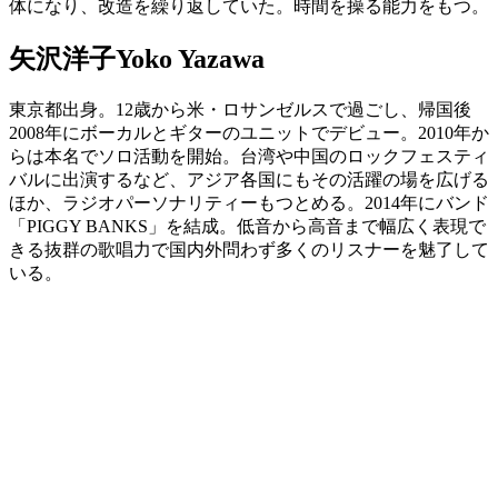
体になり、改造を繰り返していた。時間を操る能力をもつ。
矢沢洋子
Yoko Yazawa
東京都出身。12歳から米・ロサンゼルスで過ごし、帰国後
2008年にボーカルとギターのユニットでデビュー。2010年か
らは本名でソロ活動を開始。台湾や中国のロックフェスティ
バルに出演するなど、アジア各国にもその活躍の場を広げる
ほか、ラジオパーソナリティーもつとめる。2014年にバンド
「PIGGY BANKS」を結成。低音から高音まで幅広く表現で
きる抜群の歌唱力で国内外問わず多くのリスナーを魅了して
いる。