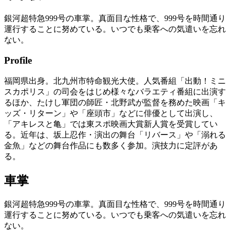
銀河超特急999号の車掌。真面目な性格で、999号を時間通り
運行することに努めている。いつでも乗客への気遣いを忘れ
ない。
Profile
福岡県出身。北九州市特命観光大使。人気番組「出動！ミニ
スカポリス」の司会をはじめ様々なバラエティ番組に出演す
るほか、たけし軍団の師匠・北野武が監督を務めた映画「キ
ッズ・リターン」や「座頭市」などに俳優として出演し、
「アキレスと亀」では東スポ映画大賞新人賞を受賞してい
る。近年は、坂上忍作・演出の舞台「リバース」や「溺れる
金魚」などの舞台作品にも数多く参加。演技力に定評があ
る。
車掌
銀河超特急999号の車掌。真面目な性格で、999号を時間通り
運行することに努めている。いつでも乗客への気遣いを忘れ
ない。