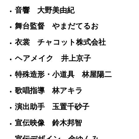
音響 大野美由紀
舞台監督 やまだてるお
衣裳 チャコット株式会社
ヘアメイク 井上京子
特殊造形・小道具 林屋陽二
歌唱指導 林アキラ
演出助手 玉置千砂子
宣伝映像 鈴木邦智
宣伝デザイン 金ゆんみ