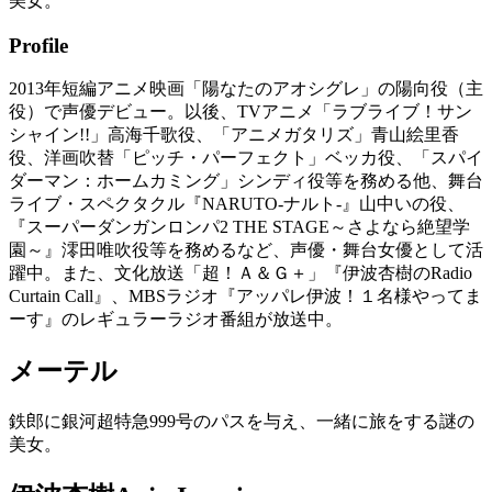
美女。
Profile
2013年短編アニメ映画「陽なたのアオシグレ」の陽向役（主
役）で声優デビュー。以後、TVアニメ「ラブライブ！サン
シャイン!!」高海千歌役、「アニメガタリズ」青山絵里香
役、洋画吹替「ピッチ・パーフェクト」ベッカ役、「スパイ
ダーマン：ホームカミング」シンディ役等を務める他、舞台
ライブ・スペクタクル『NARUTO-ナルト-』山中いの役、
『スーパーダンガンロンパ2 THE STAGE～さよなら絶望学
園～』澪田唯吹役等を務めるなど、声優・舞台女優として活
躍中。また、文化放送「超！Ａ＆Ｇ＋」『伊波杏樹のRadio
Curtain Call』、MBSラジオ『アッパレ伊波！１名様やってま
ーす』のレギュラーラジオ番組が放送中。
メーテル
鉄郎に銀河超特急999号のパスを与え、一緒に旅をする謎の
美女。