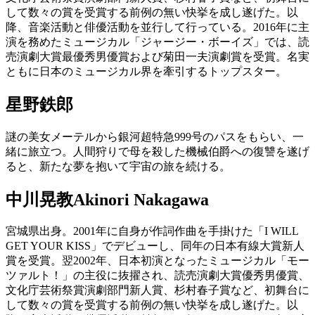
して数々の賞を受賞する前例の無い快挙を成し遂げた。以
降、音楽活動と俳優活動を並行して行っている。2016年に主
演を務めたミュージカル「ジャージー・ボーイズ」では、読
売演劇大賞最優秀男優賞および菊田一夫演劇賞を受賞。名実
ともに日本のミュージカル界を牽引するトップスター。
星野鉄郎
謎の美女メーテルから銀河超特急999号のパスをもらい、一
緒に旅立つ。人間狩りで母を殺した機械伯爵への復讐を遂げ
ると、新たな夢を抱いて宇宙の旅を続ける。
中川晃教
Akinori Nakagawa
宮城県出身。2001年に自身が作詞作曲を手掛けた「I WILL
GET YOUR KISS」でデビューし、同年の日本有線大賞新人
賞を受賞。翌2002年、日本初演となったミュージカル「モー
ツァルト！」の主役に抜擢され、読売演劇大賞優秀男優賞、
文化庁芸術祭賞演劇部門新人賞、杉村春子賞など、初舞台に
して数々の賞を受賞する前例の無い快挙を成し遂げた。以