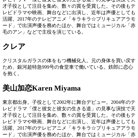
才子役として注目を集め、数々の賞を受賞した。その後もテ
レビドラマや映画、舞台などに出演し、近年は声優としても
活躍。2017年のテレビアニメ「キラキラ☆プリキュアアラモ
ード」で出演声優を務めたほか、舞台ではミュージカル「赤
毛のアン」などで主役を演じている。
クレア
クリスタルガラスの体をもつ機械化人。元の身体を買い戻す
ため、銀河超特急999号の食堂車で働いている。鉄郎に恋心
を抱く。
美山加恋
Karen Miyama
東京都出身。子役として2002年に舞台デビュー。2004年のテ
レビドラマ「僕と彼女と彼女の生きる道」の見事な演技で天
才子役として注目を集め、数々の賞を受賞した。その後もテ
レビドラマや映画、舞台などに出演し、近年は声優としても
活躍。2017年のテレビアニメ「キラキラ☆プリキュアアラモ
ード」で出演声優を務めたほか、舞台ではミュージカル「赤