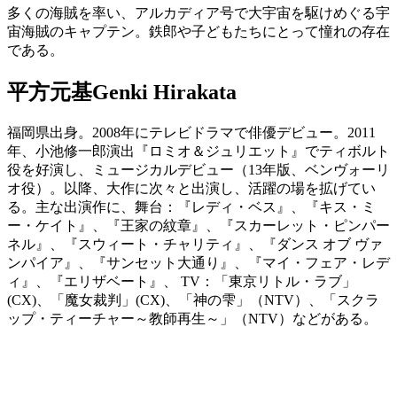
多くの海賊を率い、アルカディア号で大宇宙を駆けめぐる宇
宙海賊のキャプテン。鉄郎や子どもたちにとって憧れの存在
である。
平方元基
Genki Hirakata
福岡県出身。2008年にテレビドラマで俳優デビュー。2011
年、小池修一郎演出『ロミオ＆ジュリエット』でティボルト
役を好演し、ミュージカルデビュー（13年版、ベンヴォーリ
オ役）。以降、大作に次々と出演し、活躍の場を拡げてい
る。主な出演作に、舞台：『レディ・ベス』、『キス・ミ
ー・ケイト』、『王家の紋章』、『スカーレット・ピンパー
ネル』、『スウィート・チャリティ』、『ダンス オブ ヴァ
ンパイア』、『サンセット大通り』、『マイ・フェア・レデ
ィ』、『エリザベート』、 TV：「東京リトル・ラブ」
(CX)、「魔女裁判」(CX)、「神の雫」（NTV）、「スクラ
ップ・ティーチャー～教師再生～」（NTV）などがある。