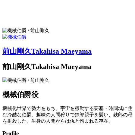
前山剛久
Takahisa Maeyama
前山剛久
Takahisa Maeyama
機械伯爵
役
機械化世界で勢力をもち、宇宙を移動する要塞・時間城に住
む冷酷な伯爵。趣味の人間狩りで鉄郎親子を襲い、鉄郎の母
を射殺した。生身の人間からは仇と憎まれる存在。
Profile