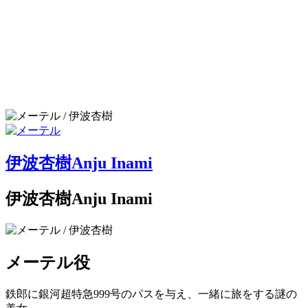
伊波杏樹
Anju Inami
伊波杏樹
Anju Inami
メーテル
役
鉄郎に銀河超特急999号のパスを与え、一緒に旅をする謎の