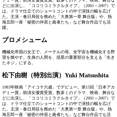
デミー賞」助演女優賞受賞。数多くのドラマ、映画、舞台な
どに出演し、「ココリコミラクルタイプ」（2001～2007）で
は、ドラマ仕立てのショートコントの中で演技の幅を広げ
た。主演・春日局役を務めた「大奥第一章 舞台版」や、熱
海五郎一座「秘密の仲居と曲者たち」など舞台作品でも活
躍。
プロメシューム
機械化帝国の女王で、メーテルの母。全宇宙を機械化する野
望を燃やす。生身の人間を、惑星の重要部分を支える「生き
たネジ」にする。
松下由樹（特別出演）
Yuki Matsushita
1983年映画「アイコ十六歳」でデビュー。第15回「日本アカ
デミー賞」助演女優賞受賞。数多くのドラマ、映画、舞台な
どに出演し、「ココリコミラクルタイプ」（2001～2007）で
は、ドラマ仕立てのショートコントの中で演技の幅を広げ
た。主演・春日局役を務めた「大奥第一章 舞台版」や、熱
海五郎一座「秘密の仲居と曲者たち」など舞台作品でも活