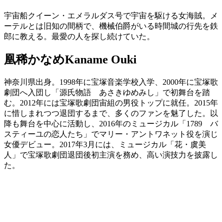
宇宙船クイーン・エメラルダス号で宇宙を駆ける女海賊。メ
ーテルとは旧知の間柄で、機械伯爵がいる時間城の行先を鉄
郎に教える。最愛の人を探し続けていた。
凰稀かなめ
Kaname Ouki
神奈川県出身。1998年に宝塚音楽学校入学、2000年に宝塚歌
劇団へ入団し「源氏物語 あさきゆめみし」で初舞台を踏
む。2012年には宝塚歌劇団宙組の男役トップに就任。2015年
に惜しまれつつ退団するまで、多くのファンを魅了した。以
降も舞台を中心に活動し、2016年のミュージカル「1789 バ
スティーユの恋人たち」でマリー・アントワネット役を演じ
女優デビュー。2017年3月には、ミュージカル「花・虞美
人」で宝塚歌劇団退団後初主演を務め、高い演技力を披露し
た。