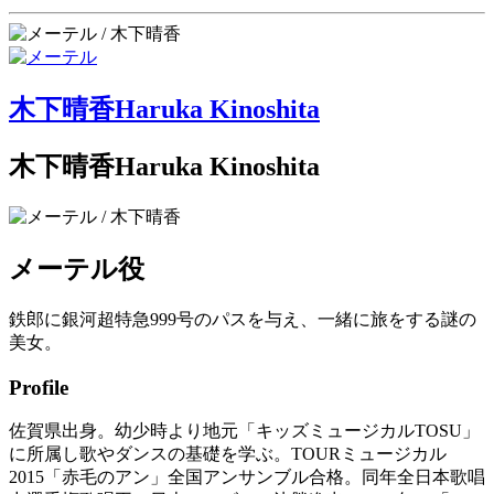
木下晴香
Haruka Kinoshita
木下晴香
Haruka Kinoshita
メーテル
役
鉄郎に銀河超特急999号のパスを与え、一緒に旅をする謎の
美女。
Profile
佐賀県出身。幼少時より地元「キッズミュージカルTOSU」
に所属し歌やダンスの基礎を学ぶ。TOURミュージカル
2015「赤毛のアン」全国アンサンブル合格。同年全日本歌唱