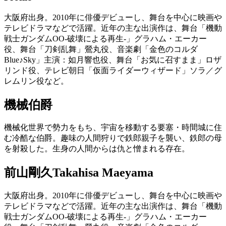
大阪府出身。2010年に俳優デビューし、舞台を中心に映画や
テレビドラマなどで活躍。近年の主な出演作は、舞台「機動
戦士ガンダムOO-破壊による再生-」グラハム・エーカー
役、舞台「刀剣乱舞」鶯丸役、音楽劇「金色のコルダ
Blue♪Sky」主演：如月響也役、舞台「お気に召すまま」ロザ
リンド役、テレビ朝日「仮面ライダーウィザード」ソラ／グ
レムリン役など。
機械伯爵
機械化世界で勢力をもち、宇宙を移動する要塞・時間城に住
む冷酷な伯爵。趣味の人間狩りで鉄郎親子を襲い、鉄郎の母
を射殺した。生身の人間からは仇と憎まれる存在。
前山剛久
Takahisa Maeyama
大阪府出身。2010年に俳優デビューし、舞台を中心に映画や
テレビドラマなどで活躍。近年の主な出演作は、舞台「機動
戦士ガンダムOO-破壊による再生-」グラハム・エーカー