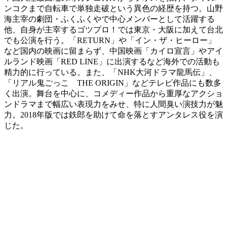
ンコクまで自転車で単独走破という異色の経歴を持つ。山野
海主宰の劇団・ふくふくやで中心メンバーとして活躍する
他、自身が主宰するゴツプロ！では東京・大阪に加えて台北
でも公演を行う。「RETURN」や「イン・ザ・ヒーロー」
など国内の映画に留まらず、中国映画「カイロ宣言」やアイ
ルランド映画「RED LINE」に出演するなど海外での活動も
精力的に行っている。また、「NHK大河ドラマ龍馬伝」、
「リアル鬼ごっこ THE ORIGIN」などテレビ作品にも数多
く出演。舞台を中心に、コメディー作品から重厚なアクショ
ンドラマまで幅広い表現力をみせ、特に人間臭い演技力が魅
力。2018年版では鉄郎を助けて命を落とすアンタレス役を演
じた。