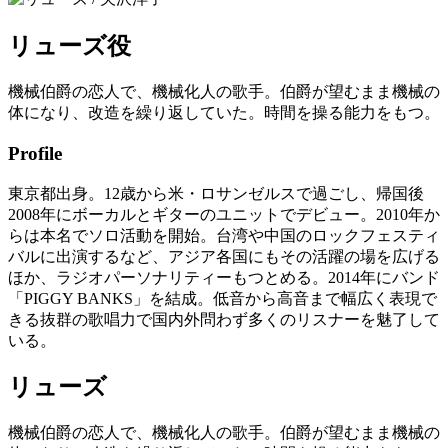
リューズ
役
機械伯爵の恋人で、機械化人の歌手。伯爵が望むまま機械の
体になり、改造を繰り返していた。時間を操る能力をもつ。
Profile
東京都出身。12歳から米・ロサンゼルスで過ごし、帰国後
2008年にボーカルとギターのユニットでデビュー。2010年か
らは本名でソロ活動を開始。台湾や中国のロックフェスティ
バルに出演するなど、アジア各国にもその活躍の場を広げる
ほか、ラジオパーソナリティーもつとめる。2014年にバンド
「PIGGY BANKS」を結成。低音から高音まで幅広く表現で
きる抜群の歌唱力で国内外問わず多くのリスナーを魅了して
いる。
リューズ
機械伯爵の恋人で、機械化人の歌手。伯爵が望むまま機械の