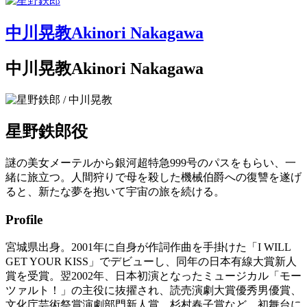
中川晃教
Akinori Nakagawa
中川晃教
Akinori Nakagawa
星野鉄郎
役
謎の美女メーテルから銀河超特急999号のパスをもらい、一
緒に旅立つ。人間狩りで母を殺した機械伯爵への復讐を遂げ
ると、新たな夢を抱いて宇宙の旅を続ける。
Profile
宮城県出身。2001年に自身が作詞作曲を手掛けた「I WILL
GET YOUR KISS」でデビューし、同年の日本有線大賞新人
賞を受賞。翌2002年、日本初演となったミュージカル「モー
ツァルト！」の主役に抜擢され、読売演劇大賞優秀男優賞、
文化庁芸術祭賞演劇部門新人賞、杉村春子賞など、初舞台に