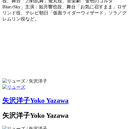
役、舞台「刀剣乱舞」鶯丸役、音楽劇「金色のコルダ
Blue♪Sky」主演：如月響也役、舞台「お気に召すまま」ロザ
リンド役、テレビ朝日「仮面ライダーウィザード」ソラ／グ
レムリン役など。
矢沢洋子
Yoko Yazawa
矢沢洋子
Yoko Yazawa