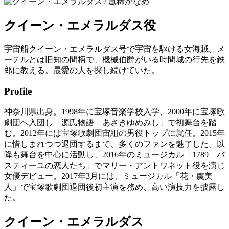
クイーン・エメラルダス
役
宇宙船クイーン・エメラルダス号で宇宙を駆ける女海賊。メ
ーテルとは旧知の間柄で、機械伯爵がいる時間城の行先を鉄
郎に教える。最愛の人を探し続けていた。
Profile
神奈川県出身。1998年に宝塚音楽学校入学、2000年に宝塚歌
劇団へ入団し「源氏物語 あさきゆめみし」で初舞台を踏
む。2012年には宝塚歌劇団宙組の男役トップに就任。2015年
に惜しまれつつ退団するまで、多くのファンを魅了した。以
降も舞台を中心に活動し、2016年のミュージカル「1789 バ
スティーユの恋人たち」でマリー・アントワネット役を演じ
女優デビュー。2017年3月には、ミュージカル「花・虞美
人」で宝塚歌劇団退団後初主演を務め、高い演技力を披露し
た。
クイーン・エメラルダス