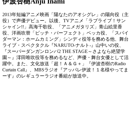
伊波杏樹
Anju Inami
2013年短編アニメ映画「陽なたのアオシグレ」の陽向役（主
役）で声優デビュー。以後、TVアニメ「ラブライブ！サン
シャイン!!」高海千歌役、「アニメガタリズ」青山絵里香
役、洋画吹替「ピッチ・パーフェクト」ベッカ役、「スパイ
ダーマン：ホームカミング」シンディ役等を務める他、舞台
ライブ・スペクタクル『NARUTO-ナルト-』山中いの役、
『スーパーダンガンロンパ2 THE STAGE～さよなら絶望学
園～』澪田唯吹役等を務めるなど、声優・舞台女優として活
躍中。また、文化放送「超！Ａ＆Ｇ＋」『伊波杏樹のRadio
Curtain Call』、MBSラジオ『アッパレ伊波！１名様やってま
ーす』のレギュラーラジオ番組が放送中。