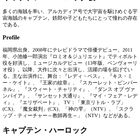
多くの海賊を率い、アルカディア号で大宇宙を駆けめぐる宇
宙海賊のキャプテン。鉄郎や子どもたちにとって憧れの存在
である。
Profile
福岡県出身。2008年にテレビドラマで俳優デビュー。2011
年、小池修一郎演出『ロミオ＆ジュリエット』でティボルト
役を好演し、ミュージカルデビュー（13年版、ベンヴォーリ
オ役）。以降、大作に次々と出演し、活躍の場を拡げてい
る。主な出演作に、舞台：『レディ・ベス』、『キス・ミ
ー・ケイト』、『王家の紋章』、『スカーレット・ピンパー
ネル』、『スウィート・チャリティ』、『ダンス オブ ヴァ
ンパイア』、『サンセット大通り』、『マイ・フェア・レデ
ィ』、『エリザベート』、 TV：「東京リトル・ラブ」
(CX)、「魔女裁判」(CX)、「神の雫」（NTV）、「スクラ
ップ・ティーチャー～教師再生～」（NTV）などがある。
キャプテン・ハーロック