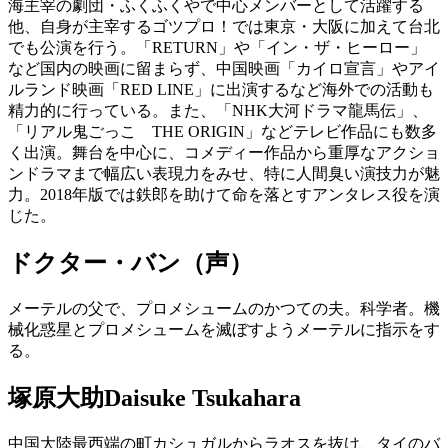
海主宰の劇団・ふくふくやで中心メンバーとして活躍する
他、自身が主宰するゴツプロ！では東京・大阪に加えて台北
でも公演を行う。「RETURN」や「イン・ザ・ヒーロー」
など国内の映画に留まらず、中国映画「カイロ宣言」やアイ
ルランド映画「RED LINE」に出演するなど海外での活動も
精力的に行っている。また、「NHK大河ドラマ龍馬伝」、
「リアル鬼ごっこ THE ORIGIN」などテレビ作品にも数多
く出演。舞台を中心に、コメディー作品から重厚なアクショ
ンドラマまで幅広い表現力をみせ、特に人間臭い演技力が魅
力。2018年版では鉄郎を助けて命を落とすアンタレス役を演
じた。
ドクター・バン（声）
メーテルの父で、プロメシュームのかつての夫。科学者。機
械化惑星とプロメシュームを滅ぼすようメーテルに指示をす
る。
塚原大助
Daisuke Tsukahara
中国大陸最西端の町カシュガルからラオスを抜け、タイのバ