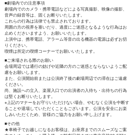
■劇場内での注意事項
劇場内でのカメラ・携帯電話などによる写真撮影、映像の撮影、
音声の録音等は、固くお断りいたします。
これらの行為は法律でも禁止されております。
周囲の方の視界を塞いだり、過度にご迷惑となるような行為はお
止めくださいますよう、お願いいたします。
上演中は、携帯電話、アラーム等音の出る機器の電源は必ずお切
りください。
喫煙は所定の喫煙コーナーでお願いいたします。
■ご来場される際のお願い
会場周辺では通行の妨げや近隣の方のご迷惑とならないようご配
慮をお願いします。
また、公演開始前または公演終了後の劇場周辺での滞在はご遠慮
ください。
尚、施設への立入、楽屋入口での出演者の入待ち・出待ちの行為
は堅くお断りいたします。
※上記のマナーをお守りいただけない場合、やむなく公演を中断す
ることや退場していただくこともございます。公演を安全にお楽
しみいただくため、皆様のご協力をお願い申し上げます。
■その他
★車椅子でお越しになるお客様は、お座席までのスムーズなご案