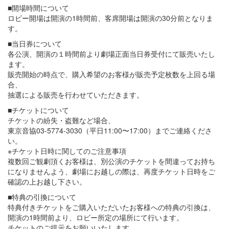
■開場時間について
ロビー開場は開演の1時間前、客席開場は開演の30分前となりま
す。
■当日券について
各公演、開演の１時間前より劇場正面当日券受付にて販売いたし
ます。
販売開始の時点で、購入希望のお客様が販売予定枚数を上回る場
合、
抽選による販売を行わせていただきます。
■チケットについて
チケットの紛失・盗難など場合、
東京音協03-5774-3030（平日11:00〜17:00）までご連絡くださ
い。
※チケット日時に関してのご注意事項
複数回ご観劇頂くお客様は、別公演のチケットを間違ってお持ち
になりませんよう、劇場にお越しの際は、再度チケット日時をご
確認の上お越し下さい。
■特典の引換について
特典付きチケットをご購入いただいたお客様への特典の引換は、
開演の1時間前より、ロビー所定の場所にて行います。
チケットのご提示をお願いいたします。